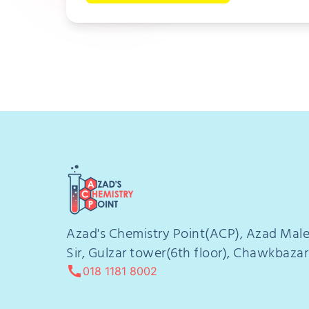
Azad's Chemistry Point(ACP), Azad Mal
Sir, Gulzar tower(6th floor), Chawkbazar
call
018 1181 8002