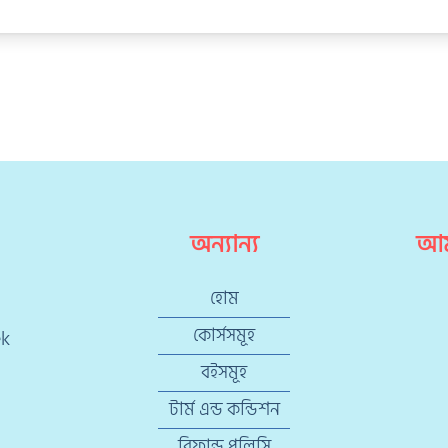
অন্যান্য
আম
হোম
কোর্সসমূহ
ek
বইসমূহ
টার্ম এন্ড কন্ডিশন
রিফান্ড পলিসি